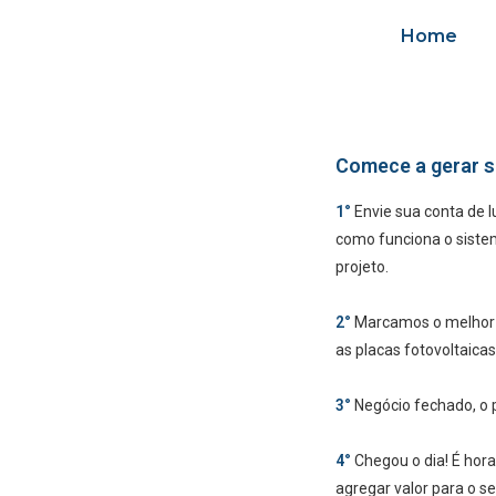
Home
Comece a gerar s
1°
Envie sua conta de 
como funciona o siste
projeto.
2°
Marcamos o melhor d
as placas fotovoltaica
3°
Negócio fechado, o p
4°
Chegou o dia! É hora
agregar valor para o se